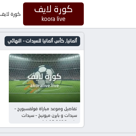
كورة لايف
كورة لايف
koora live
ألمانيا, كأس ألمانيا للسيدات - النهائي
تفاصيل وموعد مباراة فولفسبورج –
سيدات و بايرن ميونيخ – سيدات
بتاريخ 2026-05-14 في دوري
ألمانيا, كأس ألمانيا للسيدات –
النهائي